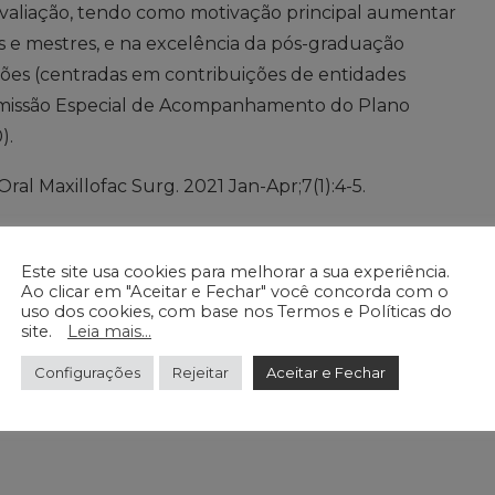
valiação, tendo como motivação principal aumentar
 e mestres, e na excelência da pós-graduação
ções (centradas em contribuições de entidades
Comissão Especial de Acompanhamento do Plano
).
Oral Maxillofac Surg. 2021 Jan-Apr;7(1):4-5.
Este site usa cookies para melhorar a sua experiência.
Ao clicar em "Aceitar e Fechar" você concorda com o
uso dos cookies, com base nos Termos e Políticas do
site.
Leia mais...
Configurações
Rejeitar
Aceitar e Fechar