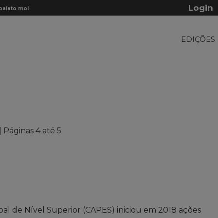
Login
lato mole:...
Osteoma osteoide em mandíbula: relato de
EDIÇÕES
| Páginas 4 até 5
l de Nível Superior (CAPES) iniciou em 2018 ações