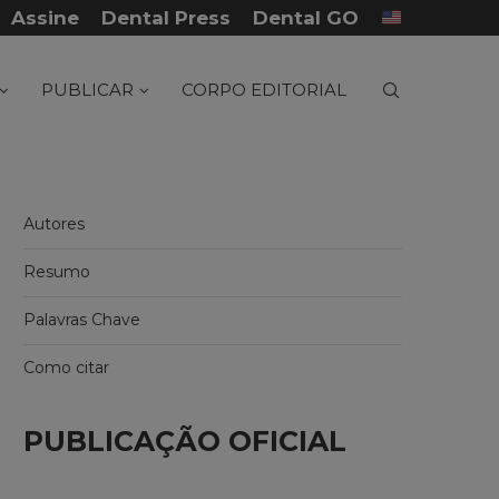
Assine
Dental Press
Dental GO
...
Tratamento de fratura panfacial com posterior.
PUBLICAR
CORPO EDITORIAL
Autores
Resumo
Palavras Chave
Como citar
PUBLICAÇÃO OFICIAL