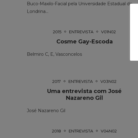
Buco-Maxilo-Facial pela Universidade Estadual de
Londrina…
2015
ENTREVISTA
V01N02
Cosme Gay-Escoda
Belmiro C, E, Vasconcelos
2017
ENTREVISTA
V03N02
Uma entrevista com José
Nazareno Gil
José Nazareno Gil
2018
ENTREVISTA
V04N02