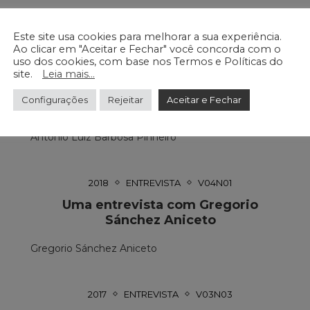
Este site usa cookies para melhorar a sua experiência.
Ao clicar em "Aceitar e Fechar" você concorda com o
uso dos cookies, com base nos Termos e Políticas do
2017
ENTREVISTA
V03N01
site.
Leia mais...
Laserterapia em Cirurgia
Configurações
Rejeitar
Aceitar e Fechar
Bucomaxilofacial
Antônio Luiz Barbosa Pinheiro
2018
ENTREVISTA
V04N01
Uma entrevista com Gregorio
Sánchez Aniceto
Gregorio Sánchez Aniceto
2017
ENTREVISTA
V03N03