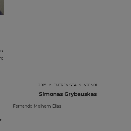
an
ro
2015
ENTREVISTA
V01N01
Simonas Grybauskas
Fernando Melhem Elias
an