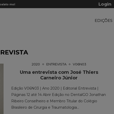
Login
lato mole:...
Osteoma osteoide em mandíbula: relato de
EDIÇÕES
REVISTA
2020
ENTREVISTA
V06N03
Uma entrevista com José Thiers
Carneiro Júnior
Edição V06N03 | Ano 2020 | Editorial Entrevista |
Páginas 12 até 14 Abrir Edição no DentalGO Jonathan
Ribeiro Conselheiro e Membro Titular do Colégio
Brasileiro de Cirurgia e Traumatologia…