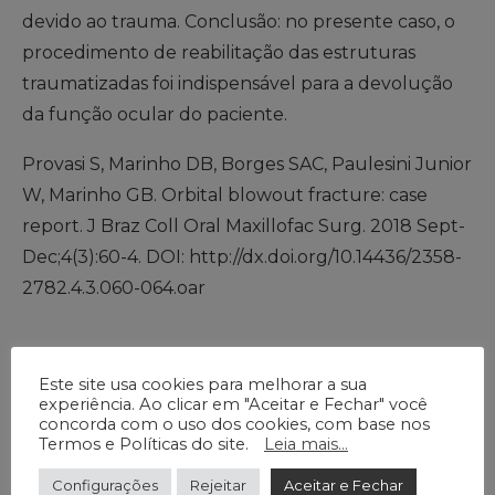
devido ao trauma. Conclusão: no presente caso, o
procedimento de reabilitação das estruturas
traumatizadas foi indispensável para a devolução
da função ocular do paciente.
Provasi S, Marinho DB, Borges SAC, Paulesini Junior
W, Marinho GB. Orbital blowout fracture: case
report. J Braz Coll Oral Maxillofac Surg. 2018 Sept-
Dec;4(3):60-4. DOI: http://dx.doi.org/10.14436/2358-
2782.4.3.060-064.oar
Este site usa cookies para melhorar a sua
experiência. Ao clicar em "Aceitar e Fechar" você
concorda com o uso dos cookies, com base nos
Termos e Políticas do site.
Leia mais...
Autores
Configurações
Rejeitar
Aceitar e Fechar