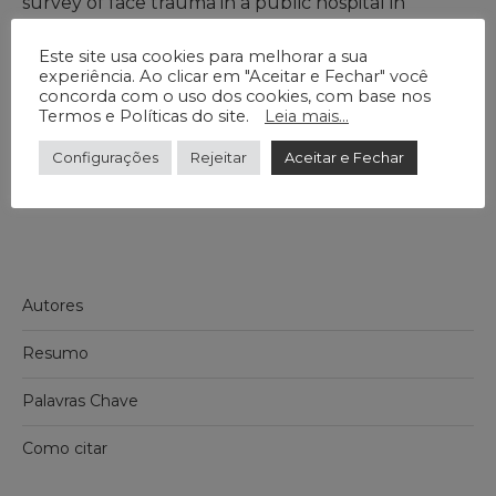
survey of face trauma in a public hospital in
Vitória/ES (Brazil). J Braz Coll Oral Maxillofac Surg.
Este site usa cookies para melhorar a sua
2018 Sept-Dec;4(3):42-7. DOI:
experiência. Ao clicar em "Aceitar e Fechar" você
http://dx.doi.org/10.14436/2358-2782.4.3.042-
concorda com o uso dos cookies, com base nos
Termos e Políticas do site.
Leia mais...
047.oar
Configurações
Rejeitar
Aceitar e Fechar
Autores
Resumo
Palavras Chave
Como citar