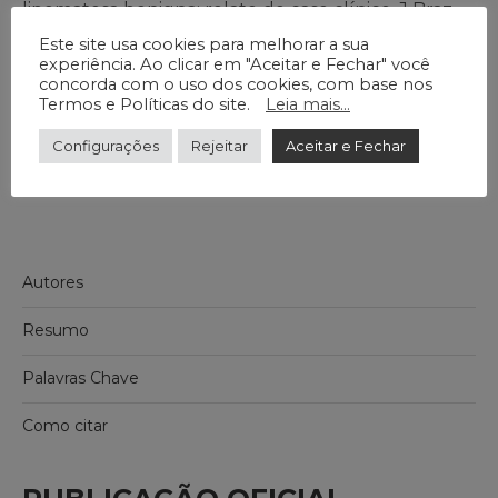
lipomatosa benigna: relato de caso clínico. J Braz
Coll Oral Maxillofac Surg. 2017 set- -dez;3(3):67-71.
Este site usa cookies para melhorar a sua
experiência. Ao clicar em "Aceitar e Fechar" você
DOI: https://doi.org/10.14436/2358-2782.3.3.067-
concorda com o uso dos cookies, com base nos
071.cre
Termos e Políticas do site.
Leia mais...
Configurações
Rejeitar
Aceitar e Fechar
Autores
Resumo
Palavras Chave
Como citar