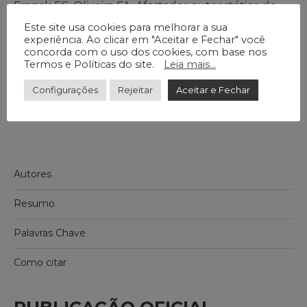
Franck FC, Oliveira FA. Afastador autoestático de
Wilkes: modificação técnica. J Braz Coll Oral
Este site usa cookies para melhorar a sua
experiência. Ao clicar em "Aceitar e Fechar" você
Maxillofac Surg. 2017 maio- -ago;3(2):31-4. DOI:
concorda com o uso dos cookies, com base nos
https://doi.org/10.14436/2358-2782.3.2.031-034.oar
Termos e Políticas do site.
Leia mais...
Configurações
Rejeitar
Aceitar e Fechar
Autores
Resumo
Palavras Chave
Como citar