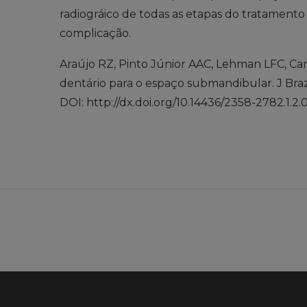
radiográico de todas as etapas do tratamento c
complicação.
Araújo RZ, Pinto Júnior AAC, Lehman LFC, C
dentário para o espaço submandibular. J Braz 
DOI: http://dx.doi.org/10.14436/2358-2782.1.2