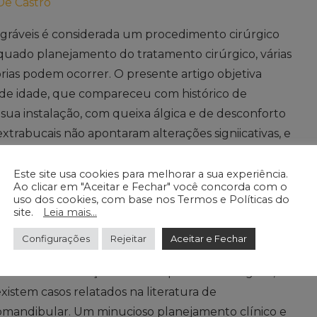
De Castro
tegráveis é considerada um procedimento cirúrgico
quado planejamento do tratamento cirúrgico, várias
rias podem ocorrer. O presente artigo objetiva
 de idade, que compareceu com histórico de
ua instalação, com queixa álgica e de desconforto
 extrabucais não apontaram alterações signiicativas, e
do implante para o espaço submandibular. Em um
ovido via acesso submandibular. As complicações
Este site usa cookies para melhorar a sua experiência.
Ao clicar em "Aceitar e Fechar" você concorda com o
eratórias, como hemorragias e danos neuros-
uso dos cookies, com base nos Termos e Políticas do
site.
Leia mais...
 osseointegração e peri-implantite. O deslocamento
o e, em geral, relatado como sua movimentação para
Configurações
Rejeitar
Aceitar e Fechar
ara essa complicação estão diretamente relacionados a
quanto à sua remoção envolve questões isiológicas,
existem casos relatados na literatura de
bmandibular. Um minucioso planejamento clínico e