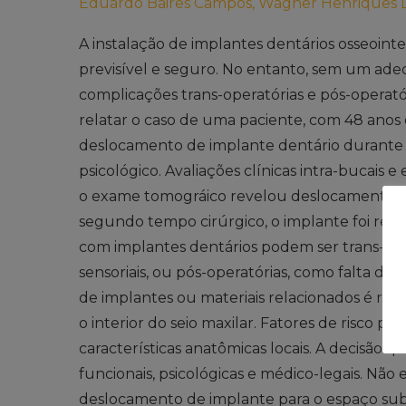
Eduardo Baires Campos, Wagner Henriques 
A instalação de implantes dentários osseoin
previsível e seguro. No entanto, sem um ade
complicações trans-operatórias e pós-operató
relatar o caso de uma paciente, com 48 anos
deslocamento de implante dentário durante s
psicológico. Avaliações clínicas intra-bucais e
o exame tomográico revelou deslocamento 
segundo tempo cirúrgico, o implante foi rem
com implantes dentários podem ser trans-op
sensoriais, ou pós-operatórias, como falta de
de implantes ou materiais relacionados é rar
o interior do seio maxilar. Fatores de risco p
características anatômicas locais. A decisão 
funcionais, psicológicas e médico-legais. Não 
deslocamento de implante para o espaço su