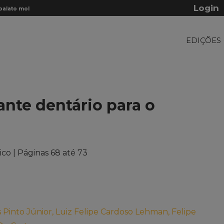
Login
lato mole:...
Osteoma osteoide em mandíbula: relato de
EDIÇÕES
nte dentário para o
ico | Páginas 68 até 73
Pinto Júnior, Luiz Felipe Cardoso Lehman, Felipe