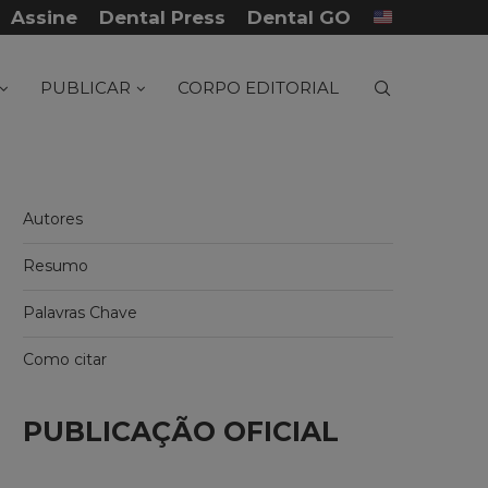
Assine
Dental Press
Dental GO
...
Tratamento de fratura panfacial com posterior.
PUBLICAR
CORPO EDITORIAL
Autores
Resumo
Palavras Chave
Como citar
PUBLICAÇÃO OFICIAL