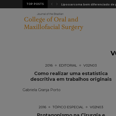
TOP POSTS
e em...
Lipossarcoma bem diferenciado de pa
V
2016
EDITORIAL
V02N03
Como realizar uma estatística
descritiva em trabalhos originais
Gabriela Granja Porto
2016
TÓPICO ESPECIAL
V02N03
Protagonismo na Cirurgia e