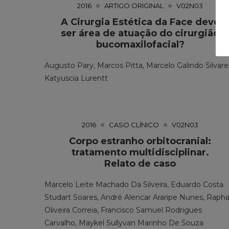
2016
ARTIGO ORIGINAL
V02N03
A Cirurgia Estética da Face deve
ser área de atuação do cirurgião
bucomaxilofacial?
Augusto Pary, Marcos Pitta, Marcelo Galindo Silvare
Katyuscia Lurentt
2016
CASO CLÍNICO
V02N03
Corpo estranho orbitocranial:
tratamento multidisciplinar.
Relato de caso
Marcelo Leite Machado Da Silveira, Eduardo Costa
Studart Soares, André Alencar Araripe Nunes, Rapha
Oliveira Correia, Francisco Samuel Rodrigues
Carvalho, Maykel Sullyvan Marinho De Souza